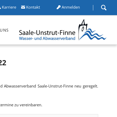
Karriere
Kontakt
Anmelden
Navigation
überspringen
 UNS
band
rungen
22
 Abwasserverband Saale-Unstrut-Finne neu geregelt.
den
termine zu vereinbaren.