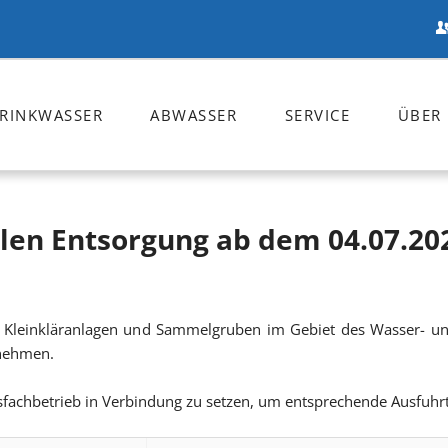
TRINKWASSER
ABWASSER
SERVICE
ÜBER
Ansprechpartner
Zweckver
Öffnungszeiten
Zertifizie
en Entsorgung ab dem 04.07.20
Entsorgungstermine
Satzungen
Kleinkläranlagen und Sammelgruben im Gebiet des Wasser- und
Anträge und Formulare
rnehmen.
Zählerstand Online mel
gsfachbetrieb in Verbindung zu setzen, um entsprechende Ausfuhr