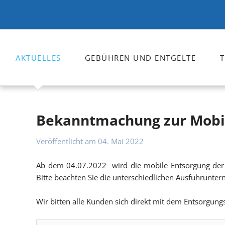
AKTUELLES
GEBÜHREN UND ENTGELTE
Bekanntmachungen
Pressemitteilungen
Bekanntmachung zur Mobil
Fördermaßnahmen
Veröffentlicht am
04. Mai 2022
Projekte Trinkwasser/Abwasser
Ab dem 04.07.2022 wird die mobile Entsorgung der 
Karriere und Stellenausschreibungen
Bitte beachten Sie die unterschiedlichen Ausfuhrunte
Wir bitten alle Kunden sich direkt mit dem Entsorgun